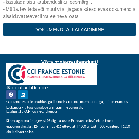
- kasutada sisu kaubanduslikul eesmärgil.
- Müüa, levitada või muul viisil jagada käesolevas dokumendis
sisalduvat teavet ilma eelneva loata.
DOKUMENDI ALLALAADIMINE
Võta meiega ühendust!
✉ contact@ccife.ee
CCI France-Estonie on uhkusega liitunud CCI France Internationaliga, mis on Prantsuse
kaubandus- ja tööstuskodade ülemaailmne võrgustik.
Laadige alla CCIFI Connect rakendus
Kiirendage oma äritegevust 95 riigis asuvate Prantsuse ettevõtete esimese
eravõrgustiku abil: 124 ruumi | 35 416 ettevõtet | 4000 üritust | 300 komiteed | 1200
eksklusiivset eelist.