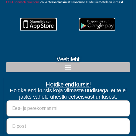
CCIFI Connecti rakendus
on kättesaadav ainult Prantsuse KKIde liikmetele välismaal.
Veebileht
Hoidke end kursis!
Hoidke end kursis koja viimaste uudistega, et te ei
jääks vahele ühestki eelseisvast üritusest.