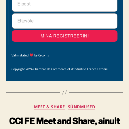
MINA REGISTREERIN!
Valmistatud
by Cycoma
Copyright 2024 Chambre de Commerce et d’Industrie France Estonie
MEET & SHARE
SÜNDMUSED
CCI FE Meet and Share, ainult