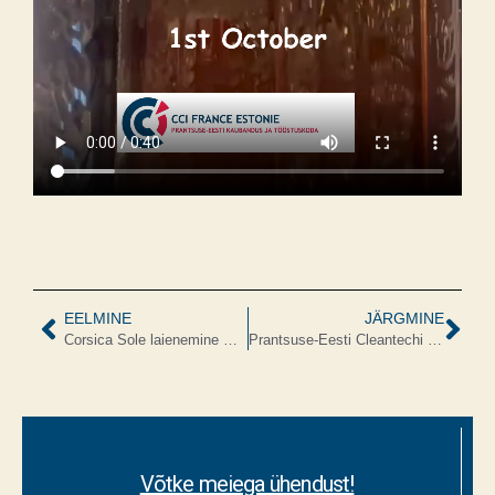
EELMINE
JÄRGMINE
Corsica Sole laienemine Eestis
Prantsuse-Eesti Cleantechi ärifoorumi peamised järeldused
Võtke meiega ühendust!