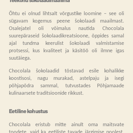
Teekond šokolaadimaailma
Õhtu ei olnud lihtsalt võrgustike loomine – see oli
sügavam kogemus peene šokolaadi maailmast.
Osalejatel oli võimalus nautida Chocolala
suurepäraseid šokolaadikreatsioone, õppides samal
ajal tundma keerulist šokolaadi valmistamise
protsessi, kus kvaliteet ja käsitöö oli ilmne igas
suutäiega.
Chocolala šokolaadid tõstavad esile kohalikke
koostisosi, nagu murakad, astelpaju ja isegi
põhjapõdra sammal, tutvustades Põhjamaade
kulinaarsete traditsioonide rikkust.
Eetiline kohustus
Chocolala eristub mitte ainult oma maitsvate
toodete, vaid ka eetiliste tavade järgimise poolest.