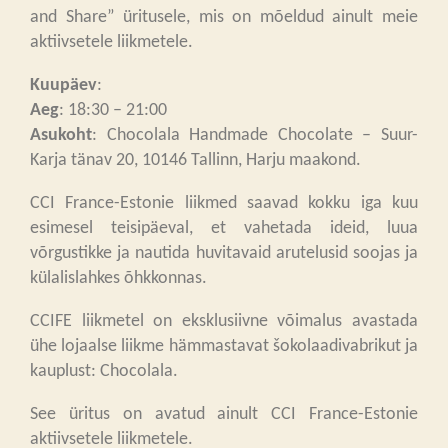
and Share” üritusele, mis on mõeldud ainult meie
aktiivsetele liikmetele.
Kuupäev
:
Aeg
: 18:30 – 21:00
Asukoht
: Chocolala Handmade Chocolate – Suur-
Karja tänav 20, 10146 Tallinn, Harju maakond.
CCI France-Estonie liikmed saavad kokku iga kuu
esimesel teisipäeval, et vahetada ideid, luua
võrgustikke ja nautida huvitavaid arutelusid soojas ja
külalislahkes õhkkonnas.
CCIFE liikmetel on eksklusiivne võimalus avastada
ühe lojaalse liikme hämmastavat šokolaadivabrikut ja
kauplust: Chocolala.
See üritus on avatud ainult CCI France-Estonie
aktiivsetele liikmetele.