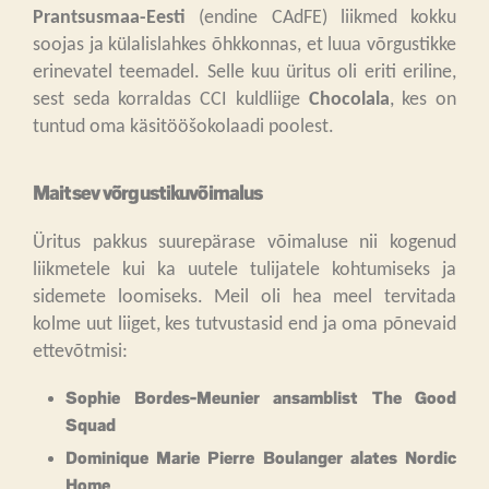
Prantsusmaa-Eesti
(endine CAdFE) liikmed kokku
soojas ja külalislahkes õhkkonnas, et luua võrgustikke
erinevatel teemadel. Selle kuu üritus oli eriti eriline,
sest seda korraldas CCI kuldliige
Chocolala
, kes on
tuntud oma käsitööšokolaadi poolest.
Maitsev võrgustikuvõimalus
Üritus pakkus suurepärase võimaluse nii kogenud
liikmetele kui ka uutele tulijatele kohtumiseks ja
sidemete loomiseks. Meil oli hea meel tervitada
kolme uut liiget, kes tutvustasid end ja oma põnevaid
ettevõtmisi:
Sophie Bordes-Meunier
ansamblist
The Good
Squad
Dominique Marie Pierre Boulanger
alates
Nordic
Home