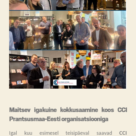
Maitsev igakuine kokkusaamine koos CCI
Prantsusmaa-Eesti organisatsiooniga
Igal kuu esimesel teisipäeval saavad
CCI