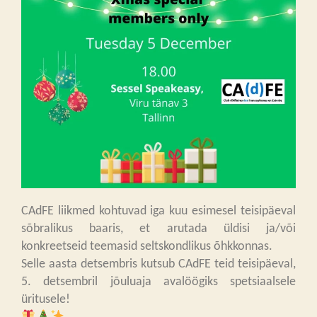
CAdFE liikmed kohtuvad iga kuu esimesel teisipäeval
sõbralikus baaris, et arutada üldisi ja/või
konkreetseid teemasid seltskondlikus õhkkonnas.
Selle aasta detsembris kutsub CAdFE teid teisipäeval,
5. detsembril jõuluaja avalöögiks spetsiaalsele
üritusele!