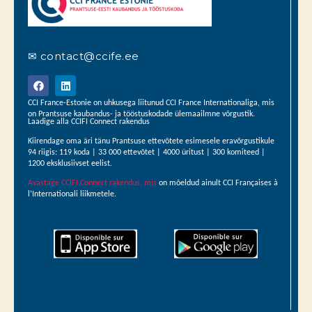
✉ contact@ccife.ee
CCI France-Estonie on uhkusega liitunud CCI France Internationaliga, mis
on Prantsuse kaubandus- ja tööstuskodade ülemaailmne võrgustik.
Laadige alla CCIFI Connect rakendus
Kiirendage oma äri tänu Prantsuse ettevõtete esimesele eravõrgustikule
94 riigis: 119 koda | 33 000 ettevõtet | 4000 üritust | 300 komiteed |
1200 eksklusiivset eelist.
Avastage CCIFI Connect rakendus, mis
on mõeldud ainult CCI Françaises à
l’Internationali liikmetele.