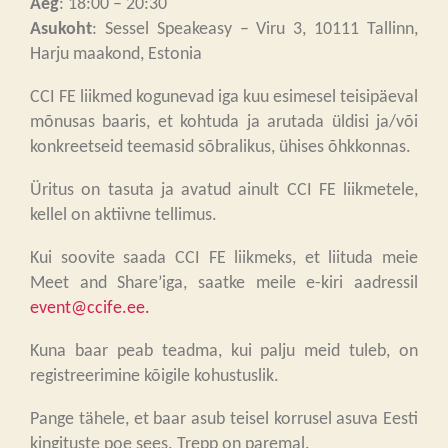
Aeg
: 18:00 – 20:30
Asukoht
: Sessel Speakeasy – Viru 3, 10111 Tallinn,
Harju maakond, Estonia
CCI FE liikmed kogunevad iga kuu esimesel teisipäeval
mõnusas baaris, et kohtuda ja arutada üldisi ja/või
konkreetseid teemasid sõbralikus, ühises õhkkonnas.
Üritus on tasuta ja avatud ainult CCI FE liikmetele,
kellel on aktiivne tellimus.
Kui soovite saada CCI FE liikmeks, et liituda meie
Meet and Share’iga, saatke meile e-kiri aadressil
event@ccife.ee.
Kuna baar peab teadma, kui palju meid tuleb, on
registreerimine kõigile kohustuslik.
Pange tähele, et baar asub teisel korrusel asuva Eesti
kingituste poe sees. Trepp on paremal.