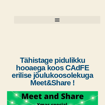
Tähistage pidulikku
hooaega koos CAdFE
erilise jõulukoosolekuga
Meet&Share !