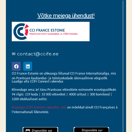
Võtke meiega ühendust!
✉ contact@ccife.ee
CCI France-Estonie on uhkusega liitunud CCI France Internationaliga, mis
on Prantsuse kaubandus- ja tööstuskodade ülemaailmne võrgustik.
Laadige alla CCIFI Connect rakendus
Kiirendage oma äri tänu Prantsuse ettevõtete esimesele eravõrgustikule
94 riigis: 119 koda | 33 000 ettevõtet | 4000 üritust | 300 komiteed |
1200 eksklusiivset eelist.
Avastage CCIFI Connect rakendus, mis
on mõeldud ainult CCI Françaises à
l’Internationali liikmetele.