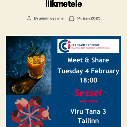
liikmetele
By
admin-cycoma
14. jaan 2025