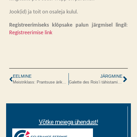
Jook(id) ja toit on osaleja kulul.
Registreerimiseks klõpsake palun järgmisel lingil
:
Registreerimise link
EELMINE
JÄRGMINE
Meistriklass: Prantsuse ärikultuuri ja professionaalse dünaamika avastamine
Galette des Rois’i tähistamine koos CCIFE.EE-ga
Võtke meiega ühendust!