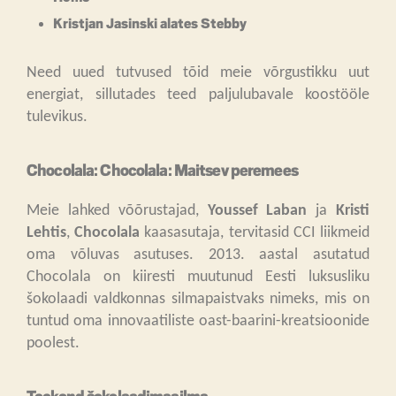
Kristjan Jasinski
alates
Stebby
Need uued tutvused tõid meie võrgustikku uut
energiat, sillutades teed paljulubavale koostööle
tulevikus.
Chocolala: Chocolala: Maitsev peremees
Meie lahked võõrustajad,
Youssef Laban
ja
Kristi
Lehtis
,
Chocolala
kaasasutaja, tervitasid CCI liikmeid
oma võluvas asutuses. 2013. aastal asutatud
Chocolala on kiiresti muutunud Eesti luksusliku
šokolaadi valdkonnas silmapaistvaks nimeks, mis on
tuntud oma innovaatiliste oast-baarini-kreatsioonide
poolest.