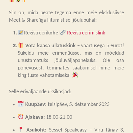
Siin on, mida peate tegema enne meie eksklusiivse
Meet & Share’iga liitumist sel jõulupühal:
Registreeri
kohe!
Registreerimislink
Võta kaasa üllatuskink
– väärtusega 5 eurot!
Sukeldu meie erimenüüsse, mis on mõeldud
unustamatuks jõuluväljapanekuks. Ole osa
põnevusest, tõmmates saabumisel nime meie
kingituste vahetamiseks!
Selle eriväljaande üksikasjad:
Kuupäev:
teisipäev, 5. detsember 2023
Ajakava:
18.00-21.00
Asukoht:
Sessel Speakeasy – Viru tänav 3,