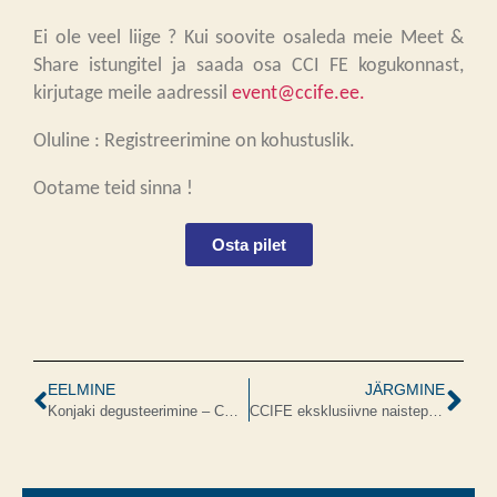
Ei ole veel liige ? Kui soovite osaleda meie Meet &
Share istungitel ja saada osa CCI FE kogukonnast,
kirjutage meile aadressil
event@ccife.ee.
Oluline : Registreerimine on kohustuslik.
Ootame teid sinna !
Osta pilet
EELMINE
JÄRGMINE
Konjaki degusteerimine – CCI France Estonie/ Briti Eesti Kaubanduskoda
CCIFE eksklusiivne naistepäeva Art de Vivre Brunch