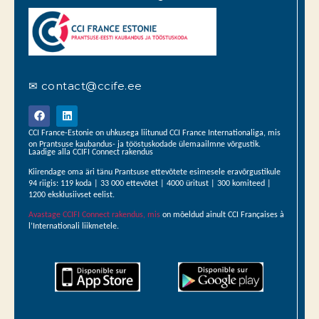
✉ contact@ccife.ee
CCI France-Estonie on uhkusega liitunud CCI France Internationaliga, mis
on Prantsuse kaubandus- ja tööstuskodade ülemaailmne võrgustik.
Laadige alla CCIFI Connect rakendus
Kiirendage oma äri tänu Prantsuse ettevõtete esimesele eravõrgustikule
94 riigis: 119 koda | 33 000 ettevõtet | 4000 üritust | 300 komiteed |
1200 eksklusiivset eelist.
Avastage CCIFI Connect rakendus, mis
on mõeldud ainult CCI Françaises à
l’Internationali liikmetele.