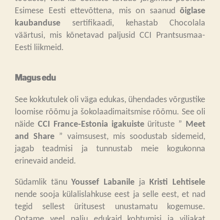
Esimese Eesti ettevõttena, mis on saanud
õiglase
kaubanduse
sertifikaadi, kehastab Chocolala
väärtusi, mis kõnetavad paljusid CCI Prantsusmaa-
Eesti liikmeid.
Magus edu
See kokkutulek oli väga edukas, ühendades võrgustike
loomise rõõmu ja šokolaadimaitsmise rõõmu. See oli
näide
CCI France-Estonia igakuiste
ürituste ”
Meet
and Share
” vaimsusest, mis soodustab sidemeid,
jagab teadmisi ja tunnustab meie kogukonna
erinevaid andeid.
Südamlik tänu
Youssef Labanile
ja
Kristi Lehtisele
nende sooja külalislahkuse eest ja selle eest, et nad
tegid sellest üritusest unustamatu kogemuse.
Ootame veel palju edukaid kohtumisi ja viljakat