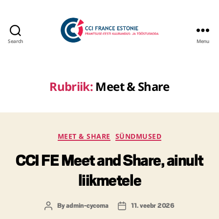
Search
Menu
Rubriik:
Meet & Share
MEET & SHARE
SÜNDMUSED
CCI FE Meet and Share, ainult
liikmetele
By
admin-cycoma
11. veebr 2026