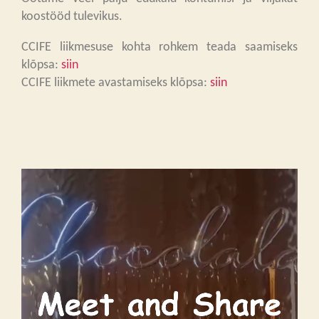
koostööd tulevikus.
CCIFE liikmesuse kohta rohkem teada saamiseks
klõpsa:
siin
CCIFE liikmete avastamiseks klõpsa:
siin