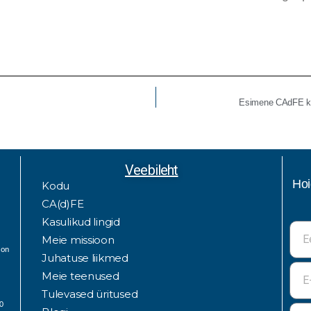
Esimene CAdFE kon
Veebileht
Hoi
Kodu
CA(d)FE
Kasulikud lingid
Meie missioon
 on
Juhatuse liikmed
Meie teenused
Tulevased üritused
00