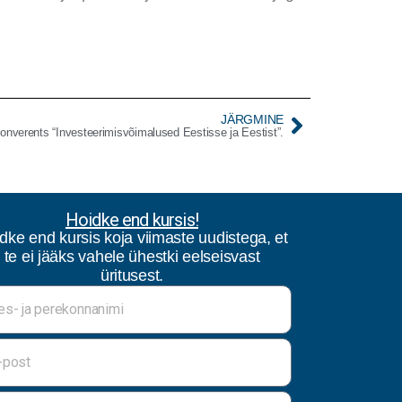
JÄRGMINE
verents “Investeerimisvõimalused Eestisse ja Eestist”.
Hoidke end kursis!
dke end kursis koja viimaste uudistega, et
te ei jääks vahele ühestki eelseisvast
üritusest.