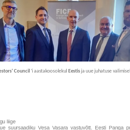
estors’ Council
’i aastakoosolekul
Eestis
ja uue juhatuse valimise
gu liige
e suursaadiku Vesa Vasara vastuvõtt. Eesti Panga pr