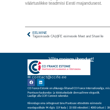
väärtuslikke teadmisi Eesti majandusest.
EELMINE
Tagasivaade CA(d)FE esimesele Meet and Share’ile
Võta meiega ühendust!
✉ contact@ccife.ee
CCI France-Estonie on uhkusega liitunud CCI France Internationaliga, mis
Prantsuse kaubandus- ja tööstuskodade ülemaailmne võrgustik.
Laadige alla CCIFI Connect rakendus
Kiirendage oma äritegevust tänu Prantsuse ettevõtete esimesele
eravõrgustikule 94 riigis: 119 koda | 33 000 ettevõtet | 4000 üritust | 3