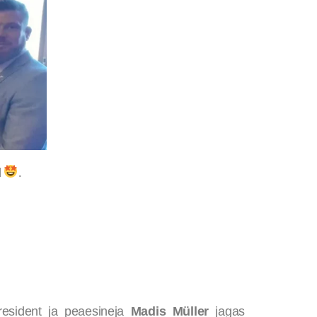
l
.
esident ja peaesineja
Madis Müller
jagas