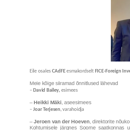
Eile osales
CAdFE
esmakordselt
FICE-Foreign Inv
Meie kõige siiramad õnnitlused lähevad
–
David Bailey,
esimees
–
Heikki Mäki
, aseesimees
–
Joar Terjesen
, varahoidja
–
Jeroen van der Hoeven
, direktorite nõuko
Kohtumisele järgnes Soome saatkonnas uu