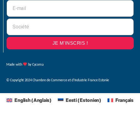
JE M'INSCRIS !
Made with
by Cycoma
© Copyright 2024 Chambre de Commerce et d’Industrie France Estonie
English
(
Anglais
)
Eesti
(
Estonien
)
Français