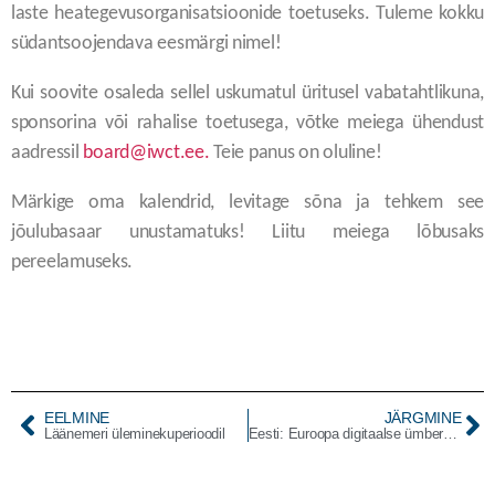
laste heategevusorganisatsioonide toetuseks. Tuleme kokku
südantsoojendava eesmärgi nimel!
Kui soovite osaleda sellel uskumatul üritusel vabatahtlikuna,
sponsorina või rahalise toetusega, võtke meiega ühendust
aadressil
board@iwct.ee.
Teie panus on oluline!
Märkige oma kalendrid, levitage sõna ja tehkem see
jõulubasaar unustamatuks! Liitu meiega lõbusaks
pereelamuseks.
EELMINE
JÄRGMINE
Läänemeri üleminekuperioodil
Eesti: Euroopa digitaalse ümberkujundamise mudel