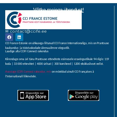
Võtke meiega ühendust!
✉ contact@ccife.ee
CCI France-Estonie on uhkusega liitunud CCI France Internationaliga, mis on Prantsuse
kaubandus- ja tööstuskodade ülemaailmne võrgustik.
Laadige alla CCIFI Connect rakendus
Kiirendage oma äri tänu Prantsuse ettevõtete esimesele eravõrgustikule 94 riigis: 119
koda | 33 000 ettevõtet | 4000 üritust | 300 komiteed | 1200 eksklusiivset eelist.
Avastage CCIFI Connect rakendus, mis
on mõeldud ainult CCI Françaises à
l’Internationali liikmetele.