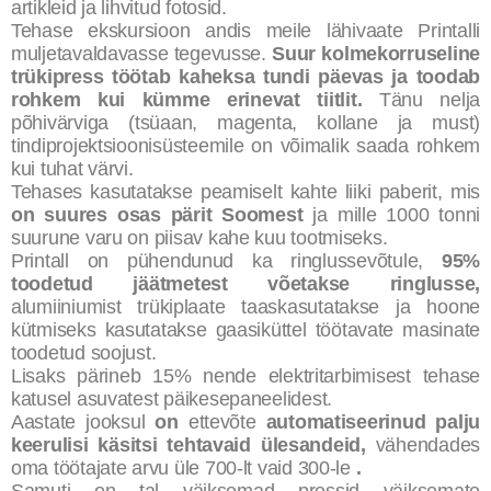
artikleid ja lihvitud fotosid.
Tehase ekskursioon andis meile lähivaate Printalli
muljetavaldavasse tegevusse.
Suur kolmekorruseline
trükipress töötab kaheksa tundi päevas ja toodab
rohkem kui kümme erinevat tiitlit.
Tänu nelja
põhivärviga (tsüaan, magenta, kollane ja must)
tindiprojektsioonisüsteemile on võimalik saada rohkem
kui tuhat värvi.
Tehases kasutatakse peamiselt kahte liiki paberit, mis
on suures osas pärit Soomest
ja mille 1000 tonni
suurune varu on piisav kahe kuu tootmiseks.
Printall on pühendunud ka ringlussevõtule,
95%
toodetud jäätmetest võetakse ringlusse,
alumiiniumist trükiplaate taaskasutatakse ja hoone
kütmiseks kasutatakse gaasiküttel töötavate masinate
toodetud soojust.
Lisaks pärineb 15% nende elektritarbimisest tehase
katusel asuvatest päikesepaneelidest.
Aastate jooksul
on
ettevõte
automatiseerinud palju
keerulisi käsitsi tehtavaid ülesandeid,
vähendades
oma töötajate arvu üle 700-lt vaid 300-le
.