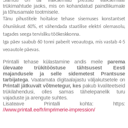
Samuti on tal väiksemad pressid väiksemate
trükimahtude jaoks, mis on kohandatud paindlikumale
ja tõhusamale tootmisele.
Tänu pihustitele hoitakse tehase sisemuses konstantset
õhuniiskust 60%, et vähendada staatilise elektri olemasolu,
tagades seega tervisliku töökeskkonna.
Iga päev saabub 60 tonni paberit veoautoga, mis vastab 4-5
veoautole päevas.
Printalli tehase külastamine andis meile
parema
ülevaate trükitööstuse tähtsusest Eesti
majandusele ja selle sidemetest Prantsuse
tarbijatega
. Vaatamata digitaalajastu väljakutsetele on
Printall jätkuvalt võtmetegur, kes
pakub kvaliteetseid
trükilahendusi, olles samas tähelepanelik turu
vajaduste ja arengute suhtes.
Lisateave Printalli kohta: https:
//www.printall.ee/fr/imprimerie-impression/