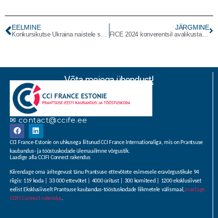
EELMINE
JÄRGMINE
Konkursikutse Ukraina naistele suunatud ettevõtluse alustamise konkursile.
FICE 2024 konverentsil avalikustatakse iga-aastase uuringu tulemused ja käsitletakse muret “Kas välisfirmad tahavad Eestisse jääda?”
Võta meiega ühendust!
✉ contact@ccife.ee
CCI France-Estonie on uhkusega liitunud CCI France Internationaliga, mis on Prantsuse
kaubandus- ja tööstuskodade ülemaailmne võrgustik.
Laadige alla CCIFI Connect rakendus
Kiirendage oma äritegevust tänu Prantsuse ettevõtete esimesele eravõrgustikule 94
riigis: 119 koda | 33 000 ettevõtet | 4000 üritust | 300 komiteed | 1200 eksklusiivset
eelist Eksklusiivselt Prantsuse kaubandus-tööstuskodade liikmetele välismaal,
avastage
CCIFI Connect rakendus
.