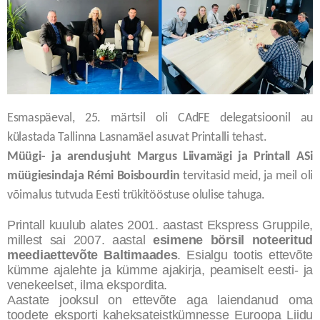
Esmaspäeval, 25. märtsil oli CAdFE delegatsioonil au
külastada Tallinna Lasnamäel asuvat Printalli tehast.
Müügi- ja arendusjuht Margus Liivamägi ja Printall ASi
müügiesindaja Rémi Boisbourdin
tervitasid meid, ja meil oli
võimalus tutvuda Eesti trükitööstuse olulise tahuga.
Printall kuulub alates 2001. aastast Ekspress Gruppile,
millest sai 2007. aastal
esimene börsil noteeritud
meediaettevõte Baltimaades
. Esialgu tootis ettevõte
kümme ajalehte ja kümme ajakirja, peamiselt eesti- ja
venekeelset, ilma ekspordita.
Aastate jooksul on ettevõte aga laiendanud oma
toodete eksporti kaheksateistkümnesse Euroopa Liidu