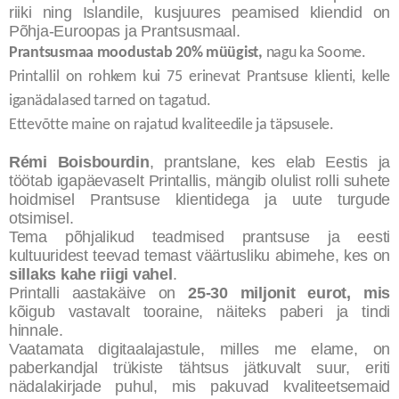
riiki ning Islandile, kusjuures peamised kliendid on
Põhja-Euroopas ja Prantsusmaal.
Prantsusmaa moodustab 20% müügist,
nagu ka Soome.
Printallil on rohkem kui 75 erinevat Prantsuse klienti, kelle
iganädalased tarned on tagatud.
Ettevõtte maine on rajatud kvaliteedile ja täpsusele.
Rémi Boisbourdin
, prantslane, kes elab Eestis ja
töötab igapäevaselt Printallis, mängib olulist rolli suhete
hoidmisel Prantsuse klientidega ja uute turgude
otsimisel.
Tema põhjalikud teadmised prantsuse ja eesti
kultuuridest teevad temast väärtusliku abimehe, kes on
sillaks kahe riigi vahel
.
Printalli aastakäive on
25-30 miljonit eurot, mis
kõigub vastavalt tooraine, näiteks paberi ja tindi
hinnale.
Vaatamata digitaalajastule, milles me elame, on
paberkandjal trükiste tähtsus jätkuvalt suur, eriti
nädalakirjade puhul, mis pakuvad kvaliteetsemaid